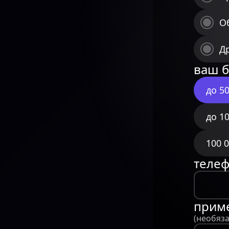
О
Д
ваш 
до 50
до 10
100 
теле
прим
(необяз