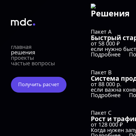
Решения
Пакет A
Быстрый ста
от 58 000 ₽
главная
если нужно быст
решения
Подробнее
По
проекты
частые вопросы
Пакет B
Система про
от 88 000 р.
Получить расчет
если важна конве
Подробнее
По
Пакет C
Рост и трафи
от 128 000 ₽
Когда нужен зап
Подробнее
По