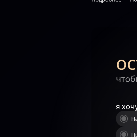
ос
чтоб
я хоч
Н
П