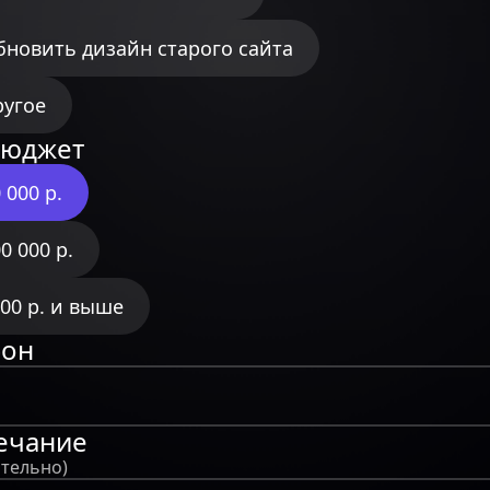
бновить дизайн старого сайта
ругое
бюджет
 000 р.
0 000 р.
000 р. и выше
фон
ечание
ательно)